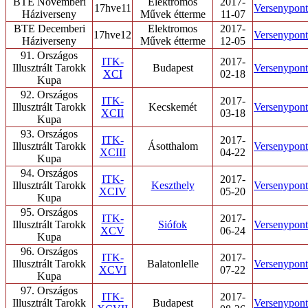
BTE Novemberi
Elektromos
2017-
17hve11
Versenypont/
Háziverseny
Művek étterme
11-07
BTE Decemberi
Elektromos
2017-
17hve12
Versenypont/
Háziverseny
Művek étterme
12-05
91. Országos
ITK-
2017-
Illusztrált Tarokk
Budapest
Versenypont/
XCI
02-18
Kupa
92. Országos
ITK-
2017-
Illusztrált Tarokk
Kecskemét
Versenypont/
XCII
03-18
Kupa
93. Országos
ITK-
2017-
Illusztrált Tarokk
Ásotthalom
Versenypont/
XCIII
04-22
Kupa
94. Országos
ITK-
2017-
Illusztrált Tarokk
Keszthely
Versenypont/
XCIV
05-20
Kupa
95. Országos
ITK-
2017-
Illusztrált Tarokk
Siófok
Versenypont/
XCV
06-24
Kupa
96. Országos
ITK-
2017-
Illusztrált Tarokk
Balatonlelle
Versenypont/
XCVI
07-22
Kupa
97. Országos
ITK-
2017-
Illusztrált Tarokk
Budapest
Versenypont/