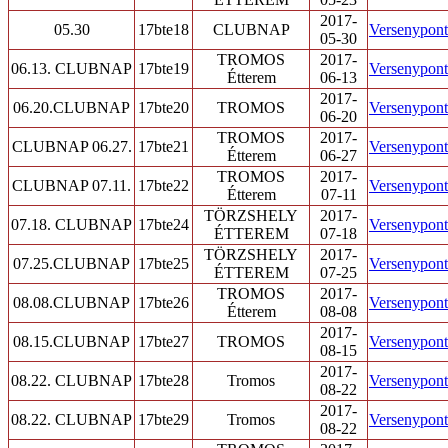
2017-
05.30
17bte18
CLUBNAP
Versenypont/
05-30
TROMOS
2017-
06.13. CLUBNAP
17bte19
Versenypont/
Étterem
06-13
2017-
06.20.CLUBNAP
17bte20
TROMOS
Versenypont/
06-20
TROMOS
2017-
CLUBNAP 06.27.
17bte21
Versenypont/
Étterem
06-27
TROMOS
2017-
CLUBNAP 07.11.
17bte22
Versenypont/
Étterem
07-11
TÖRZSHELY
2017-
07.18. CLUBNAP
17bte24
Versenypont/
ÉTTEREM
07-18
TÖRZSHELY
2017-
07.25.CLUBNAP
17bte25
Versenypont/
ÉTTEREM
07-25
TROMOS
2017-
08.08.CLUBNAP
17bte26
Versenypont/
Étterem
08-08
2017-
08.15.CLUBNAP
17bte27
TROMOS
Versenypont/
08-15
2017-
08.22. CLUBNAP
17bte28
Tromos
Versenypont/
08-22
2017-
08.22. CLUBNAP
17bte29
Tromos
Versenypont/
08-22