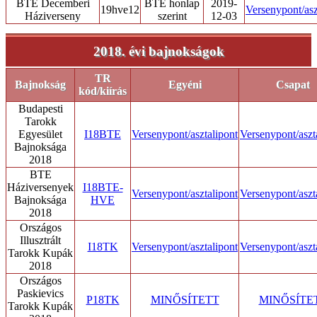
BTE Decemberi
BTE honlap
2019-
19hve12
Versenypont/asz
Háziverseny
szerint
12-03
2018. évi bajnokságok
TR
Bajnokság
Egyéni
Csapat
kód/kiírás
Budapesti
Tarokk
Egyesület
I18BTE
Versenypont/asztalipont
Versenypont/aszt
Bajnoksága
2018
BTE
Háziversenyek
I18BTE-
Versenypont/asztalipont
Versenypont/aszt
Bajnoksága
HVE
2018
Országos
Illusztrált
I18TK
Versenypont/asztalipont
Versenypont/aszt
Tarokk Kupák
2018
Országos
Paskievics
P18TK
MINŐSÍTETT
MINŐSÍTE
Tarokk Kupák