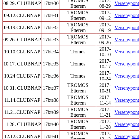
TROMOS
2017-
08.29. CLUBNAP
17bte30
Versenypont/
Étterem
08-29
TROMOS
2017-
09.12.CLUBNAP
17bte31
Versenypont/
Étterem
09-12
TROMOS
2017-
09.19.CLUBNAP
17bte32
Versenypont/
Étterem
09-19
TROMOS
2017-
09.26. CLUBNAP
17bte33
Versenypont/
Étterem
09-26
2017-
10.10.CLUBNAP
17bte34
Tromos
Versenypont/
10-10
2017-
10.17. CLUBNAP
17bte35
Tromos
Versenypont/
10-17
2017-
10.24 CLUBNAP
17bte36
Tromos
Versenypont/
10-24
TROMOS
2017-
10.31. CLUBNAP
17bte37
Versenypont/
Étterem
10-31
TROMOS
2017-
11.14.CLUBNAP
17bte38
Versenypont/
Étterem
11-14
TROMOS
2017-
11.21.CLUBNAP
17bte39
Versenypont/
Étterem
11-21
TROMOS
2017-
11.28. CLUBNAP
17bte40
Versenypont/
Étterem
11-28
TROMOS
2017-
12.12.CLUBNAP
17bte41
Versenypont/