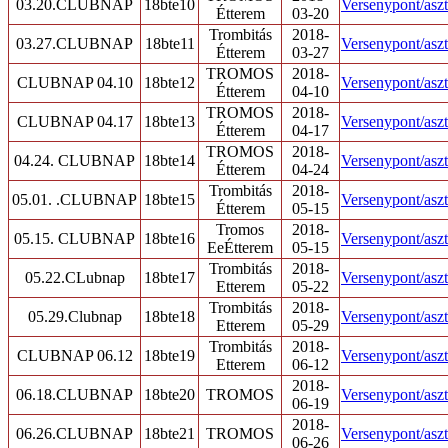
03.20.CLUBNAP
18bte10
Versenypont/aszt
Étterem
03-20
Trombitás
2018-
03.27.CLUBNAP
18bte11
Versenypont/aszt
Étterem
03-27
TROMOS
2018-
CLUBNAP 04.10
18bte12
Versenypont/aszt
Étterem
04-10
TROMOS
2018-
CLUBNAP 04.17
18bte13
Versenypont/aszt
Étterem
04-17
TROMOS
2018-
04.24. CLUBNAP
18bte14
Versenypont/aszt
Étterem
04-24
Trombitás
2018-
05.01. .CLUBNAP
18bte15
Versenypont/aszt
Étterem
05-15
Tromos
2018-
05.15. CLUBNAP
18bte16
Versenypont/aszt
EeÉtterem
05-15
Trombitás
2018-
05.22.CLubnap
18bte17
Versenypont/aszt
Etterem
05-22
Trombitás
2018-
05.29.Clubnap
18bte18
Versenypont/aszt
Etterem
05-29
Trombitás
2018-
CLUBNAP 06.12
18bte19
Versenypont/aszt
Etterem
06-12
2018-
06.18.CLUBNAP
18bte20
TROMOS
Versenypont/aszt
06-19
2018-
06.26.CLUBNAP
18bte21
TROMOS
Versenypont/aszt
06-26