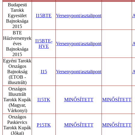
Budapesti
Tarokk
Egyesület
I15BTE
Versenypont/asztalipont
A
Bajnoksága
2015
BTE
Háziversenyek
I15BTE-
éves
Versenypont/asztalipont
A
HVE
Bajnoksága
2015
Egyéni Tarokk
Országos
Bajnokság
I15
Versenypont/asztalipont
A
(ETOB -
illusztrált)
Országos
Illusztrált
Tarokk Kupák
I15TK
MINŐSÍTETT
MINŐSÍTETT
(Magyar,
Várkonyi)
Országos
Paskievics
P15TK
MINŐSÍTETT
MINŐSÍTETT
Tarokk Kupák
(Jókai)