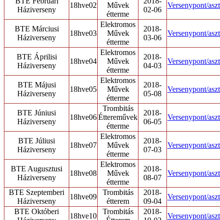
BTE Februári
2018-
18hve02
Művek
Versenypont/aszt
Háziverseny
02-06
étterme
Elektromos
BTE Márciusi
2018-
18hve03
Művek
Versenypont/aszt
Háziverseny
03-06
étterme
Elektromos
BTE Áprilisi
2018-
18hve04
Művek
Versenypont/aszt
Háziverseny
04-03
étterme
Elektromos
BTE Májusi
2018-
18hve05
Művek
Versenypont/aszt
Háziverseny
05-08
étterme
Trombitás
BTE Júniusi
2018-
18hve06
Éttereművek
Versenypont/aszt
Háziverseny
06-05
étterme
Elektromos
BTE Júliusi
2018-
18hve07
Művek
Versenypont/aszt
Háziverseny
07-03
étterme
Elektromos
BTE Augusztusi
2018-
18hve08
Művek
Versenypont/aszt
Háziverseny
08-07
étterme
BTE Szeptemberi
Trombitás
2018-
18hve09
Versenypont/aszt
Háziverseny
étterem
09-04
BTE Októberi
Trombitás
2018-
18hve10
Versenypont/aszt