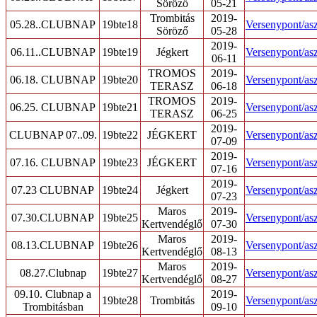
Söröző
05-21
Trombitás
2019-
05.28..CLUBNAP
19bte18
Versenypont/asz
Söröző
05-28
2019-
06.11..CLUBNAP
19bte19
Jégkert
Versenypont/asz
06-11
TROMOS
2019-
06.18. CLUBNAP
19bte20
Versenypont/asz
TERASZ
06-18
TROMOS
2019-
06.25. CLUBNAP
19bte21
Versenypont/asz
TERASZ
06-25
2019-
CLUBNAP 07..09.
19bte22
JÉGKERT
Versenypont/asz
07-09
2019-
07.16. CLUBNAP
19bte23
JÉGKERT
Versenypont/asz
07-16
2019-
07.23 CLUBNAP
19bte24
Jégkert
Versenypont/asz
07-23
Maros
2019-
07.30.CLUBNAP
19bte25
Versenypont/asz
Kertvendéglő
07-30
Maros
2019-
08.13.CLUBNAP
19bte26
Versenypont/asz
Kertvendéglő
08-13
Maros
2019-
08.27.Clubnap
19bte27
Versenypont/asz
Kertvendéglő
08-27
09.10. Clubnap a
2019-
19bte28
Trombitás
Versenypont/asz
Trombitásban
09-10