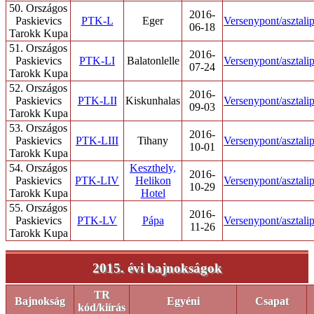
50. Országos
2016-
Paskievics
PTK-L
Eger
Versenypont/asztali
06-18
Tarokk Kupa
51. Országos
2016-
Paskievics
PTK-LI
Balatonlelle
Versenypont/asztali
07-24
Tarokk Kupa
52. Országos
2016-
Paskievics
PTK-LII
Kiskunhalas
Versenypont/asztali
09-03
Tarokk Kupa
53. Országos
2016-
Paskievics
PTK-LIII
Tihany
Versenypont/asztali
10-01
Tarokk Kupa
54. Országos
Keszthely,
2016-
Paskievics
PTK-LIV
Helikon
Versenypont/asztali
10-29
Tarokk Kupa
Hotel
55. Országos
2016-
Paskievics
PTK-LV
Pápa
Versenypont/asztali
11-26
Tarokk Kupa
2015. évi bajnokságok
TR
Bajnokság
Egyéni
Csapat
kód/kiírás