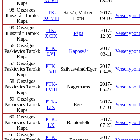
XCVII
08-26
Kupa
98. Országos
ITK-
Sárvár, Vadkert
2017-
Illusztrált Tarokk
Versenypont/
XCVIII
Hotel
09-16
Kupa
99. Országos
ITK-
2017-
Illusztrált Tarokk
Pápa
Versenypont/
XCIX
12-03
Kupa
56. Országos
PTK-
2017-
Paskievics Tarokk
Kaposvár
Versenypont/
LVI
03-11
Kupa
57. Országos
PTK-
2017-
Paskievics Tarokk
Szilvásvárad/Eger
Versenypont/
LVII
03-25
Kupa
58. Országos
PTK-
2017-
Paskievics Tarokk
Nagymaros
Versenypont/
LVIII
05-27
Kupa
59. Országos
PTK-
2017-
Paskievics Tarokk
Eger
Versenypont/
LIX
07-01
Kupa
60. Országos
PTK-
2017-
Paskievics Tarokk
Balatonlelle
Versenypont/
LX
07-23
Kupa
61. Országos
PTK-
2017-