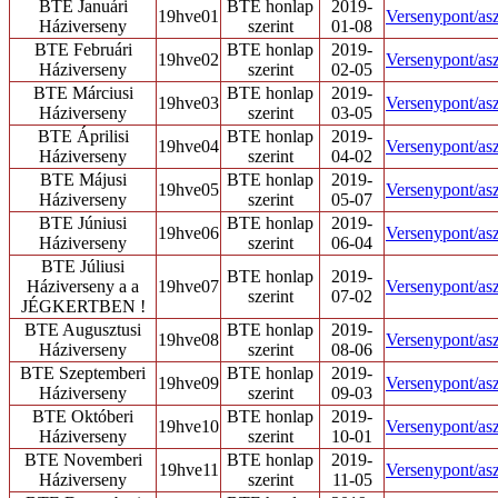
BTE Januári
BTE honlap
2019-
19hve01
Versenypont/asz
Háziverseny
szerint
01-08
BTE Februári
BTE honlap
2019-
19hve02
Versenypont/asz
Háziverseny
szerint
02-05
BTE Márciusi
BTE honlap
2019-
19hve03
Versenypont/asz
Háziverseny
szerint
03-05
BTE Áprilisi
BTE honlap
2019-
19hve04
Versenypont/asz
Háziverseny
szerint
04-02
BTE Májusi
BTE honlap
2019-
19hve05
Versenypont/asz
Háziverseny
szerint
05-07
BTE Júniusi
BTE honlap
2019-
19hve06
Versenypont/asz
Háziverseny
szerint
06-04
BTE Júliusi
BTE honlap
2019-
Háziverseny a a
19hve07
Versenypont/asz
szerint
07-02
JÉGKERTBEN !
BTE Augusztusi
BTE honlap
2019-
19hve08
Versenypont/asz
Háziverseny
szerint
08-06
BTE Szeptemberi
BTE honlap
2019-
19hve09
Versenypont/asz
Háziverseny
szerint
09-03
BTE Októberi
BTE honlap
2019-
19hve10
Versenypont/asz
Háziverseny
szerint
10-01
BTE Novemberi
BTE honlap
2019-
19hve11
Versenypont/asz
Háziverseny
szerint
11-05