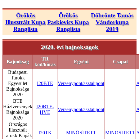
Örökös
Örökös
Döbrönte Tamás
Illusztrált Kupa
Paskievics Kupa
Vándorkupa
Ranglista
Ranglista
2019
2020. évi bajnokságok
TR
Bajnokság
Egyéni
Csapat
kód/kiírás
Budapesti
Tarokk
Egyesület
I20BTE
Versenypont/asztalipont
A
Bajnoksága
2020
BTE
Háziversenyek
I20BTE-
Versenypont/asztalipont
A
Bajnoksága
HVE
2020
Országos
Illusztrált
I20TK
MINŐSÍTETT
MINŐSÍTETT
A
Tarokk Kupák