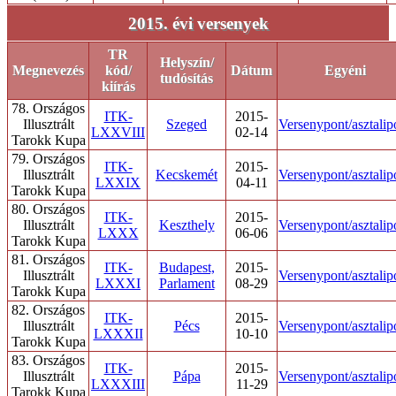
2015. évi versenyek
TR
Helyszín/
Megnevezés
kód/
Dátum
Egyéni
tudósítás
kiírás
78. Országos
ITK-
2015-
Illusztrált
Szeged
Versenypont/asztalip
LXXVIII
02-14
Tarokk Kupa
79. Országos
ITK-
2015-
Illusztrált
Kecskemét
Versenypont/asztalip
LXXIX
04-11
Tarokk Kupa
80. Országos
ITK-
2015-
Illusztrált
Keszthely
Versenypont/asztalip
LXXX
06-06
Tarokk Kupa
81. Országos
ITK-
Budapest,
2015-
Illusztrált
Versenypont/asztalip
LXXXI
Parlament
08-29
Tarokk Kupa
82. Országos
ITK-
2015-
Illusztrált
Pécs
Versenypont/asztalip
LXXXII
10-10
Tarokk Kupa
83. Országos
ITK-
2015-
Illusztrált
Pápa
Versenypont/asztalip
LXXXIII
11-29
Tarokk Kupa