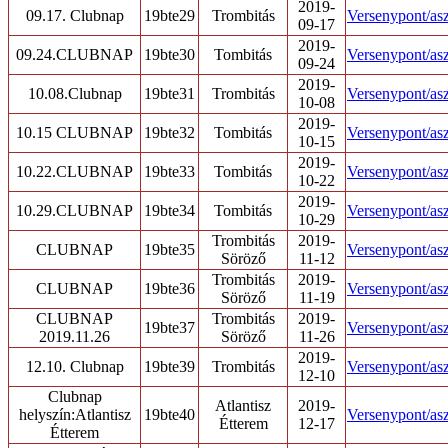
2019-
09.17. Clubnap
19bte29
Trombitás
Versenypont/asz
09-17
2019-
09.24.CLUBNAP
19bte30
Tombitás
Versenypont/asz
09-24
2019-
10.08.Clubnap
19bte31
Trombitás
Versenypont/asz
10-08
2019-
10.15 CLUBNAP
19bte32
Tombitás
Versenypont/asz
10-15
2019-
10.22.CLUBNAP
19bte33
Tombitás
Versenypont/asz
10-22
2019-
10.29.CLUBNAP
19bte34
Tombitás
Versenypont/asz
10-29
Trombitás
2019-
CLUBNAP
19bte35
Versenypont/asz
Söröző
11-12
Trombitás
2019-
CLUBNAP
19bte36
Versenypont/asz
Söröző
11-19
CLUBNAP
Trombitás
2019-
19bte37
Versenypont/asz
2019.11.26
Söröző
11-26
2019-
12.10. Clubnap
19bte39
Trombitás
Versenypont/asz
12-10
Clubnap
Atlantisz
2019-
helyszín:Atlantisz
19bte40
Versenypont/asz
Étterem
12-17
Étterem