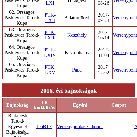
Paskievics Tarokk
Budapest
Versenypont/
LXI
08-26
Kupa
62. Országos
PTK-
2017-
Paskievics Tarokk
Balatonfüred
Versenypont/
LXII
09-23
Kupa
63. Országos
PTK-
2017-
Paskievics Tarokk
Keszthely
Versenypont/
LXIII
10-14
Kupa
64. Országos
PTK-
2017-
Paskievics Tarokk
Kiskunhalas
Versenypont/
LXIV
11-04
Kupa
65. Országos
PTK-
2017-
Paskievics Tarokk
Pápa
Versenypont/
LXV
12-02
Kupa
2016. évi bajnokságok
TR
Bajnokság
Egyéni
Csapat
kód/kiírás
Budapesti
Tarokk
Egyesület
I16BTE
Versenypont/asztalipont
A
Bajnoksága