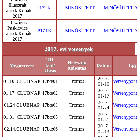
Illusztrált
I17TK
MINŐSÍTETT
MINŐSÍTETT
A
Tarokk Kupák
2017
Országos
Paskievics
P17TK
MINŐSÍTETT
MINŐSÍTETT
A
Tarokk Kupák
2017
2017. évi versenyek
TR
Helyszín/
Megnevezés
kód/
Dátum
Egy
tudósítás
kiírás
2017-
01.10. CLUBNAP
17bte01
Tromos
Versenypont/
01-10
2017-
01.17. CLUBNAP
17bte02
Tromos
Versenypont/
01-17
2017-
01.24 CLUBNAP
17bte03
Tromos
Versenypont/
01-24
2017-
01.31. CLUBNAP
17bte05
Tromos
Versenypont/
01-31
2017-
02.14.CLUBNAP
17bte06
Tromos
Versenypont/
02-13