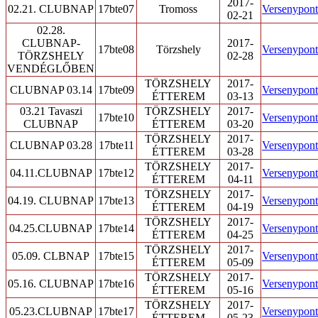
2017-
02.21. CLUBNAP
17bte07
Tromoss
Versenypont/
02-21
02.28.
CLUBNAP-
2017-
17bte08
Törzshely
Versenypont/
TÖRZSHELY
02-28
VENDÉGLŐBEN
TÖRZSHELY
2017-
CLUBNAP 03.14
17bte09
Versenypont/
ÉTTEREM
03-13
03.21 Tavaszi
TÖRZSHELY
2017-
17bte10
Versenypont/
CLUBNAP
ÉTTEREM
03-20
TÖRZSHELY
2017-
CLUBNAP 03.28
17bte11
Versenypont/
ÉTTEREM
03-28
TÖRZSHELY
2017-
04.11.CLUBNAP
17bte12
Versenypont/
ÉTTEREM
04-11
TÖRZSHELY
2017-
04.19. CLUBNAP
17bte13
Versenypont/
ÉTTEREM
04-19
TÖRZSHELY
2017-
04.25.CLUBNAP
17bte14
Versenypont/
ÉTTEREM
04-25
TÖRZSHELY
2017-
05.09. CLBNAP
17bte15
Versenypont/
ÉTTEREM
05-09
TÖRZSHELY
2017-
05.16. CLUBNAP
17bte16
Versenypont/
ÉTTEREM
05-16
TÖRZSHELY
2017-
05.23.CLUBNAP
17bte17
Versenypont/
ÉTTEREM
05-23