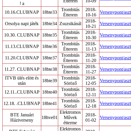
Étterem
10-09
! a
Trombitás
2018-
10.16.CLUBNAP
18bte33
Versenypont/aszt
Étterem
10-16
2018-
Orsolya napi játék
18bte34
Zsuzsikánál
Versenypont/aszt
10-21
Trombitás
2018-
10.30. CLUBNAP
18bte35
Versenypont/aszt
Étterem
10-30
Trombitás
2018-
11.13.CLUBNAP
18bte36
Versenypont/aszt
Étterem
11-13
Trombitás
2018-
11.20.CLUBNAP
18bte37
Versenypont/aszt
Étterem
11-20
Trombitás
2018-
11.27. CLUBNAP
18bte38
Versenypont/aszt
Étterem
11-27
ITVB ülés elött és
Trombitás
2018-
18bte39
Versenypont/aszt
után
Söröző
12-05
Trombitás
2018-
12.11..CLUBNAP
18bte40
Versenypont/aszt
Söröző
12-11
Trombitás
2018-
12.18. .CLUBNAP
18bte41
Versenypont/aszt
Söröző
12-18
Elektromos
BTE Januári
2018-
18hve01
Művek
Versenypont/aszt
Háziverseny
01-02
étterme
Elektromos