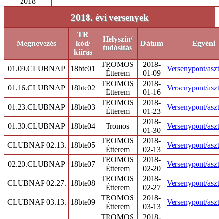
2018
2018. évi versenyek
TR
Helyszín/
Megnevezés
kód/
Dátum
Egyéni
tudósítás
kiírás
TROMOS
2018-
01.09.CLUBNAP
18bte01
Versenypont/aszt
Étterem
01-09
TROMOS
2018-
01.16.CLUBNAP
18bte02
Versenypont/aszt
Étterem
01-16
TROMOS
2018-
01.23.CLUBNAP
18bte03
Versenypont/aszt
Étterem
01-23
2018-
01.30.CLUBNAP
18bte04
Tromos
Versenypont/aszt
01-30
TROMOS
2018-
CLUBNAP 02.13.
18bte05
Versenypont/aszt
Étterem
02-13
TROMOS
2018-
02.20.CLUBNAP
18bte07
Versenypont/aszt
Étterem
02-20
TROMOS
2018-
CLUBNAP 02.27.
18bte08
Versenypont/aszt
Étterem
02-27
TROMOS
2018-
CLUBNAP 03.13.
18bte09
Versenypont/aszt
Étterem
03-13
TROMOS
2018-