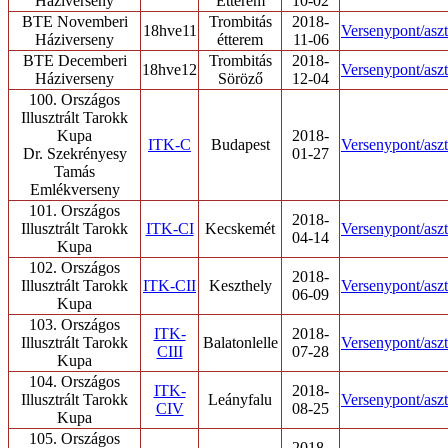
Háziverseny
Étterem
10-02
BTE Novemberi
Trombitás
2018-
18hve11
Versenypont/aszt
Háziverseny
étterem
11-06
BTE Decemberi
Trombitás
2018-
18hve12
Versenypont/aszt
Háziverseny
Söröző
12-04
100. Országos
Illusztrált Tarokk
Kupa
2018-
ITK-C
Budapest
Versenypont/aszt
Dr. Szekrényesy
01-27
Tamás
Emlékverseny
101. Országos
2018-
Illusztrált Tarokk
ITK-CI
Kecskemét
Versenypont/aszt
04-14
Kupa
102. Országos
2018-
Illusztrált Tarokk
ITK-CII
Keszthely
Versenypont/aszt
06-09
Kupa
103. Országos
ITK-
2018-
Illusztrált Tarokk
Balatonlelle
Versenypont/aszt
CIII
07-28
Kupa
104. Országos
ITK-
2018-
Illusztrált Tarokk
Leányfalu
Versenypont/aszt
CIV
08-25
Kupa
105. Országos
2018-