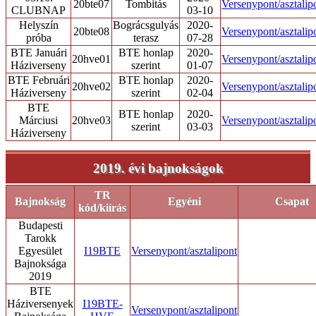
20bte07
Tombitás
Versenypont/asztalip
CLUBNAP
03-10
Helyszín
Bográcsgulyás
2020-
20bte08
Versenypont/asztalip
próba
terasz
07-28
BTE Januári
BTE honlap
2020-
20hve01
Versenypont/asztalip
Háziverseny
szerint
01-07
BTE Februári
BTE honlap
2020-
20hve02
Versenypont/asztalip
Háziverseny
szerint
02-04
BTE
BTE honlap
2020-
Márciusi
20hve03
Versenypont/asztalip
szerint
03-03
Háziverseny
2019. évi bajnokságok
TR
Bajnokság
Egyéni
Csapat
kód/kiírás
Budapesti
Tarokk
Egyesület
I19BTE
Versenypont/asztalipont
Bajnoksága
2019
BTE
Háziversenyek
I19BTE-
Versenypont/asztalipont