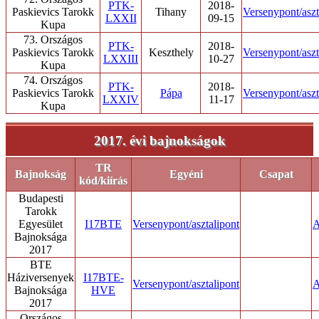
PTK-
2018-
Paskievics Tarokk
Tihany
Versenypont/aszt
LXXII
09-15
Kupa
73. Országos
PTK-
2018-
Paskievics Tarokk
Keszthely
Versenypont/aszt
LXXIII
10-27
Kupa
74. Országos
PTK-
2018-
Paskievics Tarokk
Pápa
Versenypont/aszt
LXXIV
11-17
Kupa
2017. évi bajnokságok
TR
Bajnokság
Egyéni
Csapat
kód/kiírás
Budapesti
Tarokk
Egyesület
I17BTE
Versenypont/asztalipont
A
Bajnoksága
2017
BTE
Háziversenyek
I17BTE-
Versenypont/asztalipont
A
Bajnoksága
HVE
2017
Országos