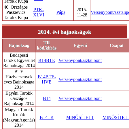
Tarokk Kupa
46. Országos
PTK-
2015-
Paskievics
Pápa
Versenypont/asztalip
XLVI
11-28
Tarokk Kupa
2014. évi bajnokságok
TR
Bajnokság
Egyéni
Csapat
kód/kiírás
Budapesti
Tarokk Egyesület
B14BTE
Versenypont/asztalipont
Bajnoksága 2014
BTE
Háziversenyek
B14BTE-
Versenypont/asztalipont
éves Bajnoksága
HVE
2014
Egyéni Tarokk
Országos
B14
Versenypont/asztalipont
Bajnokság 2014
Magyar Tarokk
Kupák
B14TK
MINŐSÍTETT
MINŐSÍTET
(Magyar,Agonás)
2014