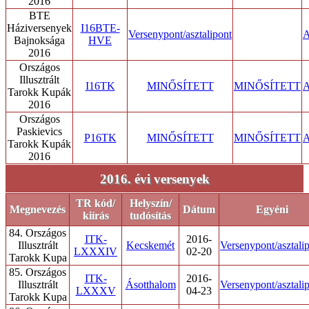
2016
BTE
Háziversenyek
I16BTE-
Versenypont/asztalipont
A
Bajnoksága
HVE
2016
Országos
Illusztrált
I16TK
MINŐSÍTETT
MINŐSÍTETT
A
Tarokk Kupák
2016
Országos
Paskievics
P16TK
MINŐSÍTETT
MINŐSÍTETT
A
Tarokk Kupák
2016
2016. évi versenyek
TR kód/
Helyszín/
Megnevezés
Dátum
Egyéni
kiírás
tudósítás
84. Országos
ITK-
2016-
Illusztrált
Kecskemét
Versenypont/asztali
LXXXIV
02-20
Tarokk Kupa
85. Országos
ITK-
2016-
Illusztrált
Ásotthalom
Versenypont/asztali
LXXXV
04-23
Tarokk Kupa