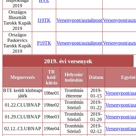
Bajnoksága
HVE
2019
Országos
Illusztrált
I19TK
Versenypont/asztalipont
Versenypont/aszt
Tarokk Kupák
2019
Országos
Paskievics
P19TK
Versenypont/asztalipont
Versenypont/aszt
Tarokk Kupák
2019
2019. évi versenyek
TR
Helyszín/
Megnevezés
kód/
Dátum
Egyéni
tudósítás
kiírás
BTE keddi klubnapi
Trombitás
2019-
19bte01
Versenypont/asz
játék
éttereme
01-15
Trombitás
2019-
01.22.CLUBNAP
19bte02
Versenypont/asz
Söröző
01-22
Trombitás
2019-
01.29.CLUBNAP
19bte03
Versenypont/asz
Söröző
01-29
Trombitás
2019-
02.12..CLUBNAP
19bte04
Versenypont/asz
Söröző
02-12