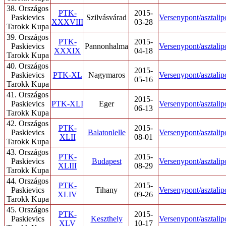
38. Országos
PTK-
2015-
Paskievics
Szilvásvárad
Versenypont/asztalip
XXXVIII
03-28
Tarokk Kupa
39. Országos
PTK-
2015-
Paskievics
Pannonhalma
Versenypont/asztalip
XXXIX
04-18
Tarokk Kupa
40. Országos
2015-
Paskievics
PTK-XL
Nagymaros
Versenypont/asztalip
05-16
Tarokk Kupa
41. Országos
2015-
Paskievics
PTK-XLI
Eger
Versenypont/asztalip
06-13
Tarokk Kupa
42. Országos
PTK-
2015-
Paskievics
Balatonlelle
Versenypont/asztalip
XLII
08-01
Tarokk Kupa
43. Országos
PTK-
2015-
Paskievics
Budapest
Versenypont/asztalip
XLIII
08-29
Tarokk Kupa
44. Országos
PTK-
2015-
Paskievics
Tihany
Versenypont/asztalip
XLIV
09-26
Tarokk Kupa
45. Országos
PTK-
2015-
Paskievics
Keszthely
Versenypont/asztalip
XLV
10-17