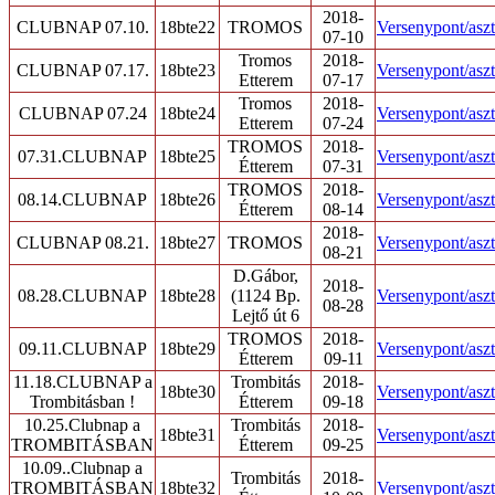
2018-
CLUBNAP 07.10.
18bte22
TROMOS
Versenypont/aszt
07-10
Tromos
2018-
CLUBNAP 07.17.
18bte23
Versenypont/aszt
Etterem
07-17
Tromos
2018-
CLUBNAP 07.24
18bte24
Versenypont/aszt
Etterem
07-24
TROMOS
2018-
07.31.CLUBNAP
18bte25
Versenypont/aszt
Étterem
07-31
TROMOS
2018-
08.14.CLUBNAP
18bte26
Versenypont/aszt
Étterem
08-14
2018-
CLUBNAP 08.21.
18bte27
TROMOS
Versenypont/aszt
08-21
D.Gábor,
2018-
08.28.CLUBNAP
18bte28
(1124 Bp.
Versenypont/aszt
08-28
Lejtő út 6
TROMOS
2018-
09.11.CLUBNAP
18bte29
Versenypont/aszt
Étterem
09-11
11.18.CLUBNAP a
Trombitás
2018-
18bte30
Versenypont/aszt
Trombitásban !
Étterem
09-18
10.25.Clubnap a
Trombitás
2018-
18bte31
Versenypont/aszt
TROMBITÁSBAN
Étterem
09-25
10.09..Clubnap a
Trombitás
2018-
TROMBITÁSBAN
18bte32
Versenypont/aszt