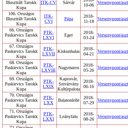
Illusztrált Tarokk
ITK-CV
Sárvár
Versenypont/aszt
10-06
Kupa
106. Országos
ITK-
2018-
Illusztrált Tarokk
Pápa
Versenypont/aszt
CVI
11-18
Kupa
66. Országos
PTK-
2018-
Paskievics Tarokk
Eger
Versenypont/aszt
LXVI
03-24
Kupa
67. Országos
PTK-
2018-
Paskievics Tarokk
Kiskunhalas
Versenypont/aszt
LXVII
04-21
Kupa
68. Országos
PTK-
2018-
Paskievics Tarokk
Nagymaros
Versenypont/aszt
LXVIII
05-26
Kupa
69. Országos
Kaposvár,
PTK-
2018-
Paskievics Tarokk
Szivárvány
Versenypont/aszt
LXIX
06-16
Kupa
Kultúrpalota
70. Országos
PTK-
2018-
Paskievics Tarokk
Balatonlelle
Versenypont/aszt
LXX
07-29
Kupa
71. Országos
PTK-
2018-
Paskievics Tarokk
Leányfalu
Versenypont/aszt
LXXI
08-26
Kupa
72. Országos