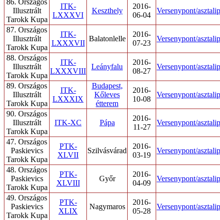
86. Országos
ITK-
2016-
Illusztrált
Keszthely
Versenypont/asztali
LXXXVI
06-04
Tarokk Kupa
87. Országos
ITK-
2016-
Illusztrált
Balatonlelle
Versenypont/asztali
LXXXVII
07-23
Tarokk Kupa
88. Országos
ITK-
2016-
Illusztrált
Leányfalu
Versenypont/asztali
LXXXVIII
08-27
Tarokk Kupa
89. Országos
Budapest,
ITK-
2016-
Illusztrált
Kőleves
Versenypont/asztali
LXXXIX
10-08
Tarokk Kupa
étterem
90. Országos
2016-
Illusztrált
ITK-XC
Pápa
Versenypont/asztali
11-27
Tarokk Kupa
47. Országos
PTK-
2016-
Paskievics
Szilvásvárad
Versenypont/asztali
XLVII
03-19
Tarokk Kupa
48. Országos
PTK-
2016-
Paskievics
Győr
Versenypont/asztali
XLVIII
04-09
Tarokk Kupa
49. Országos
PTK-
2016-
Paskievics
Nagymaros
Versenypont/asztali
XLIX
05-28
Tarokk Kupa